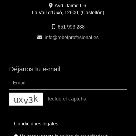
Avd. Jaime I, 6,
La Vall d’Uixó
,
12600
,
(Castellón)
651 993 288
info
rebelprofesional.es
Déjanos tu e-mail
captcha
Condiciones legales
He leído y acepto la
política de privacidad
y la