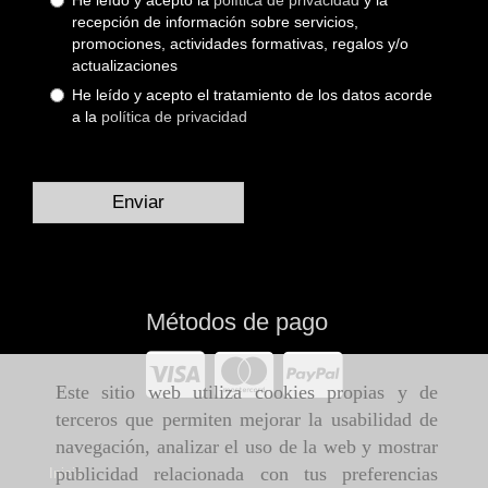
recepción de información sobre servicios,
promociones, actividades formativas, regalos y/o
actualizaciones
He leído y acepto el tratamiento de los datos acorde
a la
política de privacidad
Enviar
Métodos de pago
Este sitio web utiliza cookies propias y de
terceros que permiten mejorar la usabilidad de
navegación, analizar el uso de la web y mostrar
publicidad relacionada con tus preferencias
Inicio