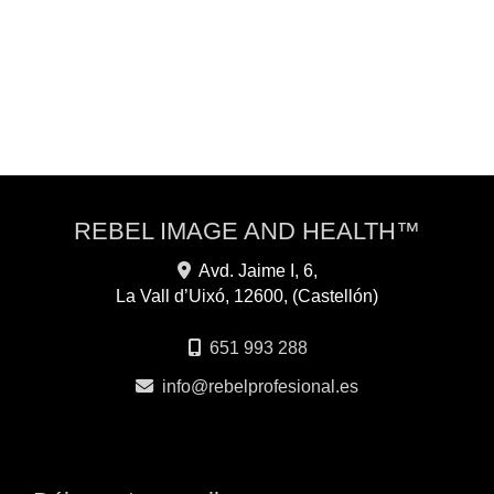
REBEL IMAGE AND HEALTH™
Avd. Jaime I, 6,
La Vall d’Uixó
,
12600
,
(Castellón)
651 993 288
info
rebelprofesional.es